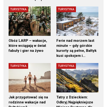
TURYSTYKA
TURYSTYKA
Obóz LARP – wakacje,
Ferie nad morzem last
które wciągają w świat
minute – gdy górskie
fabuły i gier na żywo
kurorty są pełne, Bałtyk
kusi spokojem i…
TURYSTYKA
TURYSTYKA
Jak przygotować się na
Tatry z Dzieckiem:
rodzinne wakacje nad
Odkryj Najpiękniejsze