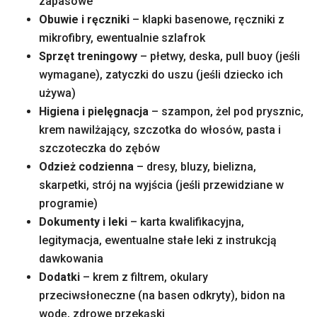
zapasowe
Obuwie i ręczniki
– klapki basenowe, ręczniki z
mikrofibry, ewentualnie szlafrok
Sprzęt treningowy
– płetwy, deska, pull buoy (jeśli
wymagane), zatyczki do uszu (jeśli dziecko ich
używa)
Higiena i pielęgnacja
– szampon, żel pod prysznic,
krem nawilżający, szczotka do włosów, pasta i
szczoteczka do zębów
Odzież codzienna
– dresy, bluzy, bielizna,
skarpetki, strój na wyjścia (jeśli przewidziane w
programie)
Dokumenty i leki
– karta kwalifikacyjna,
legitymacja, ewentualne stałe leki z instrukcją
dawkowania
Dodatki
– krem z filtrem, okulary
przeciwsłoneczne (na basen odkryty), bidon na
wodę, zdrowe przekąski